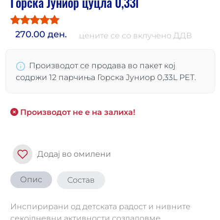
Горска Јуниор цуцла 0,33l
270.00 ден.
цените се со вклучено ДДВ
Производот се продава во пакет кој
содржи 12 парчиња Горска Јуниор 0,33L PET.
Производот не е на залиха!
Додај во омилени
Опис
Состав
Инспирирани од детската радост и нивните
секојдневни активности создадовме