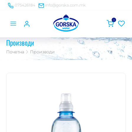
075426184
info@gorska.com.mk
0
Производи
Почетна
Производи