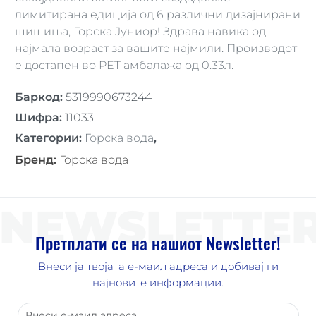
лимитирана едиција од 6 различни дизајнирани
шишиња, Горска Јуниор! Здрава навика од
најмала возраст за вашите најмили. Производот
е достапен во PET амбалажа од 0.33л.
Баркод
:
5319990673244
Шифра
:
11033
Категории
:
Горска вода
,
Бренд
:
Горска вода
NEWSLETTE
Претплати се на нашиот Newsletter!
Внеси ја твојата е-маил адреса и добивај ги
најновите информации.