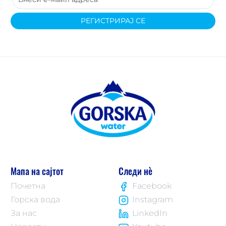
РЕГИСТРИРАЈ СЕ
Мапа на сајтот
Следи нè
Почетна
Facebook
Горска вода
Instagram
За нас
LinkedIn