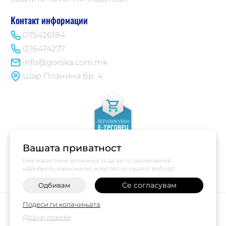
Контакт информации
075426184
076474277
info@gorska.com.mk
Шар Планина бр. 4
Вашата приватност
Ние користиме колачиња за да ви го овозможиме
најдоброто корисничко искуство на нашиот веб-сајт
Се согласувам
Одбивам
Подеси ги колачињата
©
2026
Vendor x
Купи Горска
Поставки за колачиња
|
Пријави проблем
Дознај повеќе