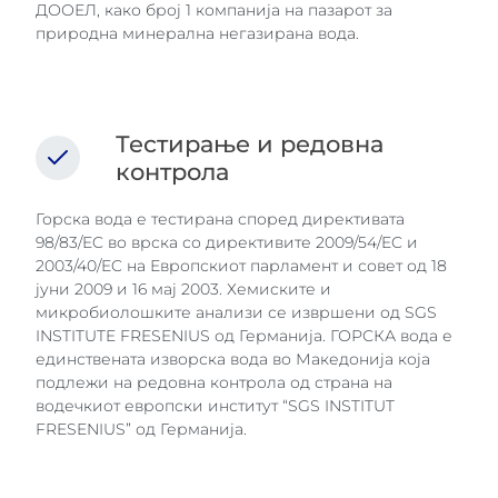
ДООЕЛ, како број 1 компанија на пазарот за
природна минерална негазирана вода.
Тестирање и редовна
контрола
Горска вода е тестирана според директивата
98/83/EC во врска со директивите 2009/54/EC и
2003/40/EC на Европскиот парламент и совет од 18
јуни 2009 и 16 мај 2003. Хемиските и
микробиолошките анализи се извршени од SGS
INSTITUTE FRESENIUS од Германија. ГОРСКА вода е
единствената изворска вода во Македонија која
подлежи на редовна контрола од страна на
водечкиот европски институт “SGS INSTITUT
FRESENIUS” од Германија.