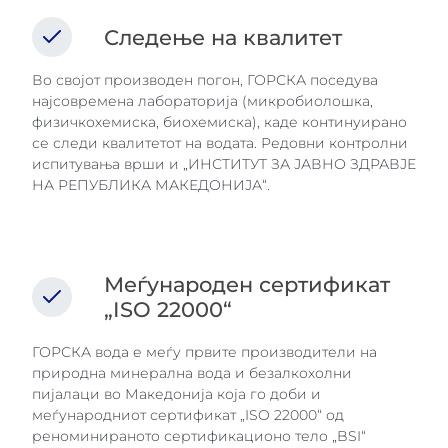
Следење на квалитет
Во својот производен погон, ГОРСКА поседува
најсовремена лабораторија (микробиолошка,
физичкохемиска, биохемиска), каде континуирано
се следи квалитетот на водата. Редовни контролни
испитувања врши и „ИНСТИТУТ ЗА ЈАВНО ЗДРАВЈЕ
НА РЕПУБЛИКА МАКЕДОНИЈА“.
Меѓународен сертификат
„ISO 22000“
ГОРСКА вода е меѓу првите производители на
природна минерална вода и безалкохолни
пијалaци во Македонија која го доби и
меѓународниот сертификат „ISO 22000“ од
реноминираното сертификационо тело „BSI“