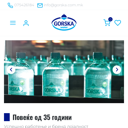
075426184
info@gorska.com.mk
0
Повеќе од 35 години
Успешно работење и бренд лојалност