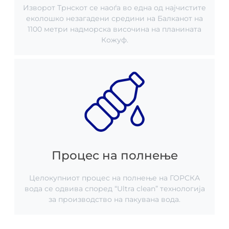
Изворот Трнскот се наоѓа во една од најчистите
еколошко незагадени средини на Балканот на
1100 метри надморска височина на планината
Кожуф.
Процес на полнење
Целокупниот процес на полнење на ГОРСКА
вода се одвива според “Ultra clean” технологија
за производство на пакувана вода.