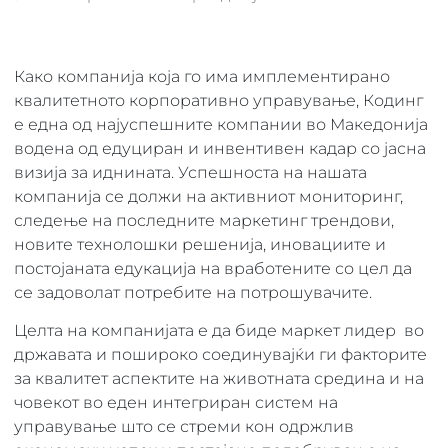
Како компанија која го има имплементирано
квалитетното корпоративно управување, Кодинг
е една од најуспешните компании во Македонија
водена од едуциран и инвентивен кадар со јасна
визија за иднината. Успешноста на нашата
компанија се должи на активниот мониторинг,
следење на последните маркетинг трендови,
новите технолошки решенија, иновациите и
постојаната едукација на вработените со цел да
се задоволат потребите на потрошувачите.
Целта на компанијата е да биде маркет лидер во
државата и пошироко соединувајќи ги факторите
за квалитет аспектите на животната средина и на
човекот во еден интегриран систем на
управување што се стреми кон одржлив