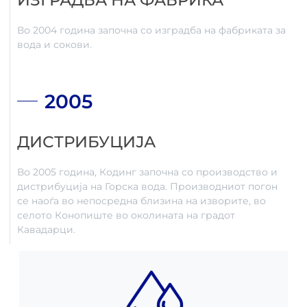
Во 2004 година започна со изградба на фабриката за
вода и сокови.
2005
ДИСТРИБУЦИЈА
Во 2005 година, Кодинг започна со производство и
дистрибуција на Горска вода. Производниот погон
се наоѓа во непосредна близина на изворите, во
селото Конопиште во околината на градот
Кавадарци.