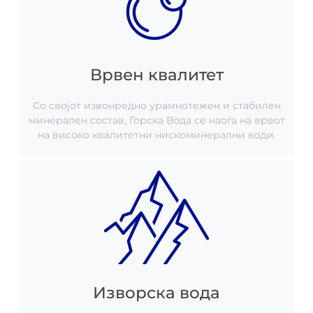
Врвен квалитет
Со својот извонредно урамнотежен и стабилен
минерален состав, Горска Вода се наоѓа на врвот
на високо квалитетни нискоминерални води.
Изворска вода