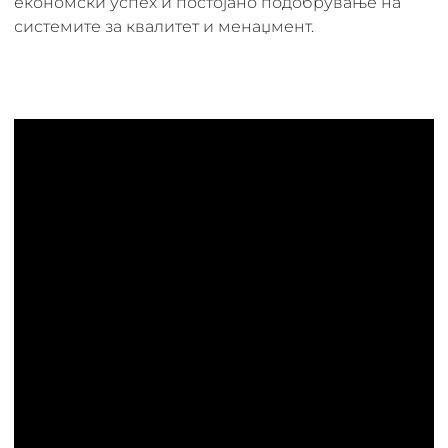
економски успех и постојано подобрување на
системите за квалитет и менаџмент.