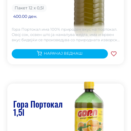
Пакет 12 х 0,5
l
400.00 ден.
Гора Портокал има 100% природен вкус на портокал.
Овој сок, освен што ја намалува жедта, има и врвен
вкус бидејќи се произведува со природната изворска
Горска Вода.
НАРАЧАЈ ВЕДНАШ
Гора Портокал
1,5l