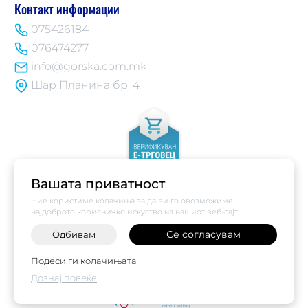
Контакт информации
075426184
076474277
info@gorska.com.mk
Шар Планина бр. 4
Вашата приватност
Ние користиме колачиња за да ви го овозможиме
најдоброто корисничко искуство на нашиот веб-сајт
Се согласувам
Одбивам
Подеси ги колачињата
©
2026
Vendor x
Купи Горска
Поставки за колачиња
|
Пријави проблем
Дознај повеќе