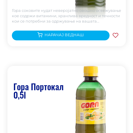
Гора соковите нудат неверојатно овошно освежување
кое содржи витамини, хранлива вредност и течности
кои се потребни за одржување на вашата
хидратацијата.
НАРАЧАЈ ВЕДНАШ
Гора Портокал
0,5l