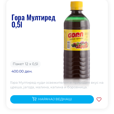
Гора Мултиред
0,5l
Пакет 12 х 0,5
l
400.00 ден.
Гора Мултиред нуди освежителен и природен вкус на
цреша, јагода, малина, капина и боровница.
НАРАЧАЈ ВЕДНАШ