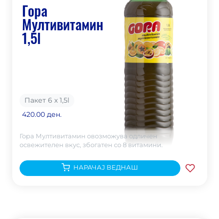
Гора
Мултивитамин
1,5l
Пакет 6 х 1,5
l
420.00 ден.
Гора Мултивитамин овозможува одличен
освежителен вкус, збогатен со 8 витамини.
НАРАЧАЈ ВЕДНАШ