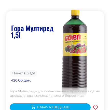
Гора Мултиред
1,5l
Пакет 6 х 1,5
l
420.00 ден.
Гора Мултиред нуди освежителен и природен вкус на
цреша, јагода, малина, капина и боровница.
НАРАЧАЈ ВЕДНАШ