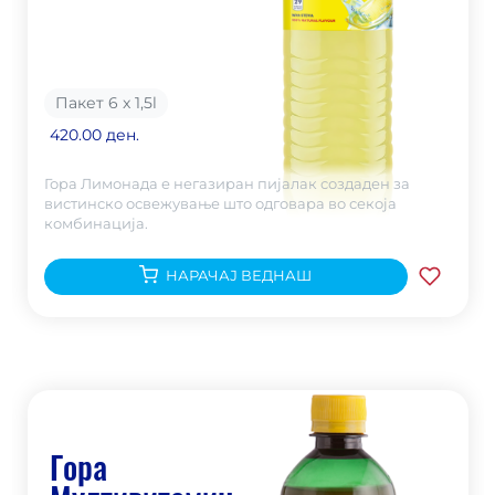
Пакет 6 x 1,5
l
420.00 ден.
Гора Лимонада е негазиран пијалак создаден за
вистинско освежување што одговара во секоја
комбинација.
НАРАЧАЈ ВЕДНАШ
Гора