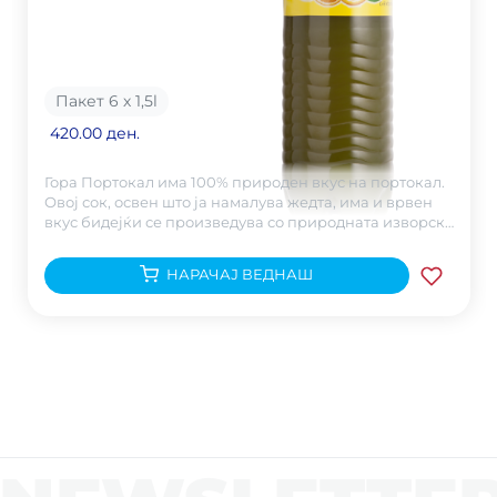
Пакет 6 х 1,5
l
420.00 ден.
Гора Портокал има 100% природен вкус на портокал.
Овој сок, освен што ја намалува жедта, има и врвен
вкус бидејќи се произведува со природната изворска
Горска Вода.
НАРАЧАЈ ВЕДНАШ