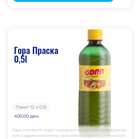
Гора Праска
0,5l
Пакет 12 х 0,5
l
400.00 ден.
Гора соковите нудат неверојатно овошно освежување
кое содржи витамини, хранлива вредност и течности