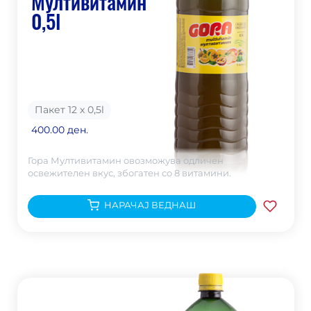
Мултивитамин
0,5l
Пакет 12 х 0,5
l
400.00 ден.
Гора Мултивитамин овозможува одличен
освежителен вкус, збогатен со 8 витамини.
НАРАЧАЈ ВЕДНАШ