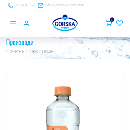
075426184
info@gorska.com.mk
0
Производи
Почетна
Производи