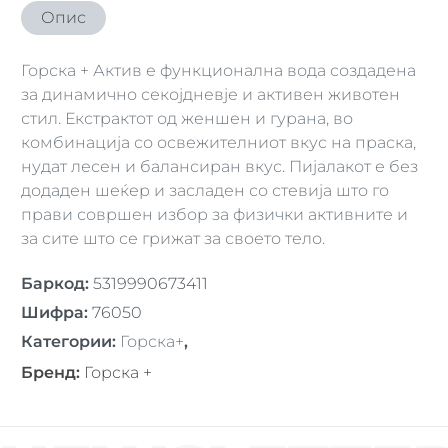
Опис
Горска + Актив е функционална вода создадена
за динамично секојдневје и активен животен
стил. Екстрактот од женшен и гурана, во
комбинација со освежителниот вкус на праска,
нудат лесен и балансиран вкус. Пијалакот е без
додаден шеќер и засладен со стевија што го
прави совршен избор за физички активните и
за сите што се грижат за своето тело.
Баркод
:
5319990673411
Шифра
:
76050
Категории
:
Горскa+
,
Бренд
:
Горска +