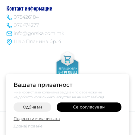
Контакт информации
075426184
076474277
info@gorska.com.mk
Шар Планина бр. 4
Вашата приватност
Ние користиме колачиња за да ви го овозможиме
најдоброто корисничко искуство на нашиот веб-сајт
Се согласувам
Одбивам
-
+
©
2026
Vendor x
Купи Горска
Подеси ги колачињата
Поставки за колачиња
|
Пријави проблем
Дознај повеќе
НАРАЧАЈ ВЕДНАШ