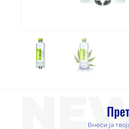
NEW
Прет
Внеси ја тво