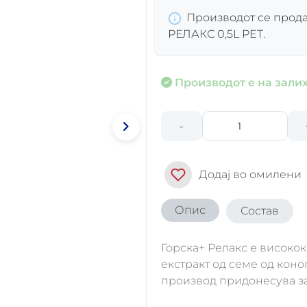
Производот се продав
РЕЛАКС 0,5L PET.
Производот е на залих
-
Додај во омилени
Опис
Состав
Горска+ Релакс е високо
екстракт од семе од коноп
производ придонесува за