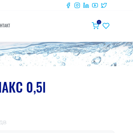
0
НТАКТ
АКС 0,5l
ДДВ