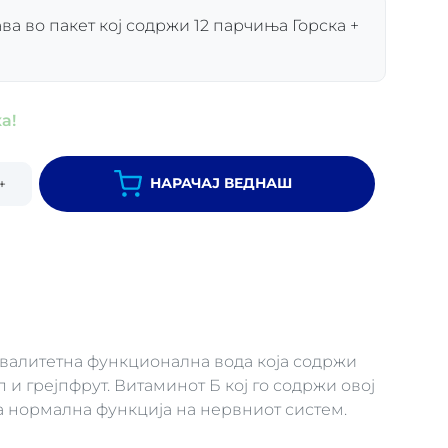
а во пакет кој содржи 12 парчиња Горска +
а!
НАРАЧАЈ ВЕДНАШ
+
квалитетна функционална вода која содржи
 и грејпфрут. Витаминот Б кој го содржи овој
 нормална функција на нервниот систем.