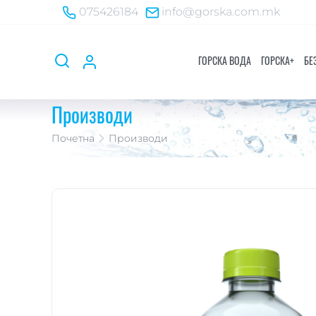
075426184
info@gorska.com.mk
ГОРСКА ВОДА
ГОРСКA+
БЕ
Производи
Почетна
Производи