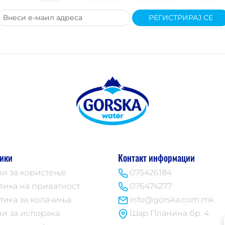
РЕГИСТРИРАЈ СЕ
ики
Контакт информации
ви за користење
075426184
тика на приватност
076474277
тика за колачиња
info@gorska.com.mk
ви за испорака
Шар Планина бр. 4