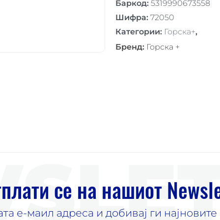
Баркод
:
5319990673558
Шифра
:
72050
Категории
:
Горскa+
,
Бренд
:
Горска +
SLET
плати се на нашиот Newsle
јата е-маил адреса и добивај ги најновит