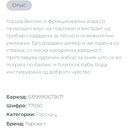
Опис
Горска Велнес е функционална вода со
природен вкус на портокал и екстракт од
ѓумбир создадена за лесно и освежително
уживање. Без додаден шеќер и засладена со
стевија, со ниска калорична вредност,
претставува одличен избор за оние што се во
потрага по баланс и благосостојба. Вода
инспирирана од доброто чувство.
Баркод
:
5319990673671
Шифра
:
77050
Категории
:
Горскa+
,
Бренд
:
Горска +