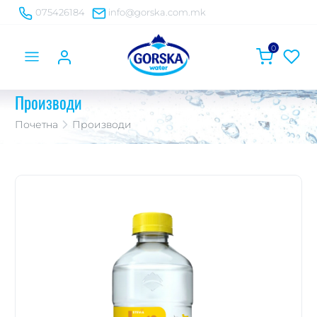
075426184
info@gorska.com.mk
0
Производи
Почетна
Производи