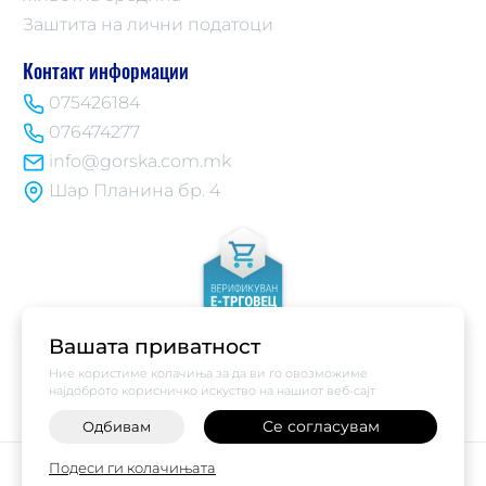
Заштита на лични податоци
Контакт информации
075426184
076474277
info@gorska.com.mk
Шар Планина бр. 4
Вашата приватност
Ние користиме колачиња за да ви го овозможиме
најдоброто корисничко искуство на нашиот веб-сајт
Се согласувам
Одбивам
-
+
©
2026
Vendor x
Купи Горска
Подеси ги колачињата