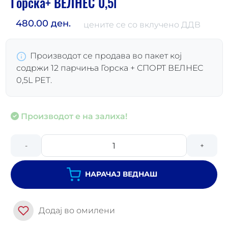
Горска+ ВЕЛНЕС 0,5l
480.00 ден.
цените се со вклучено ДДВ
Производот се продава во пакет кој
содржи 12 парчиња Горска + СПОРТ ВЕЛНЕС
0,5L PET.
Производот е на залиха!
-
+
НАРАЧАЈ ВЕДНАШ
Додај во омилени