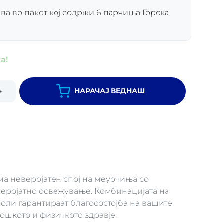
ва во пакет кој содржи 6 парчиња Горска
а!
НАРАЧАЈ ВЕДНАШ
+
ма неверојатен спој на меурчиња со
веројатно освежување. Комбинацијата на
ли гарантираат благосостојба на вашите
ошкото и физичкото здравје.