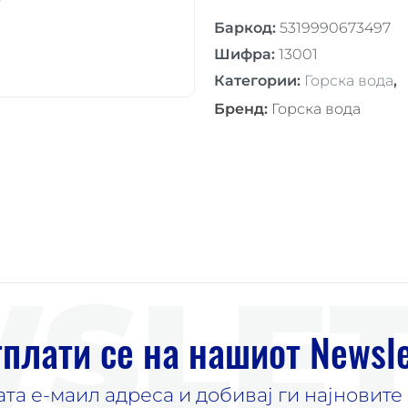
Баркод
:
5319990673497
Шифра
:
13001
Категории
:
Горска вода
,
Бренд
:
Горска вода
SLET
плати се на нашиот Newsle
јата е-маил адреса и добивај ги најновит