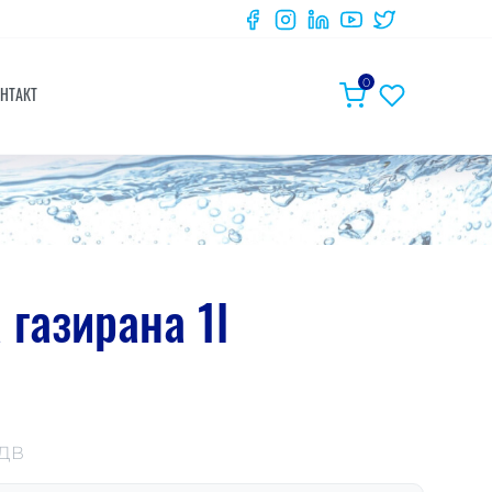
0
НТАКТ
 газирана 1l
ДДВ