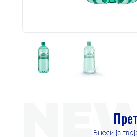
NEW
Прет
Внеси ја тво