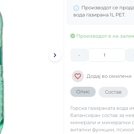
Производот се прода
вода газирана 1L PET.
Производот е на залих
-
Додај во омилени
Опис
Состав
Горска газираната вода и
балансиран состав за не
минерали и минерални со
витални функции, психол