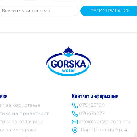
РЕГИСТРИРАЈ СЕ
ики
Контакт информации
ви за користење
075426184
тика на приватност
076474277
тика за колачиња
info@gorska.com.mk
ви за испорака
Шар Планина бр. 4