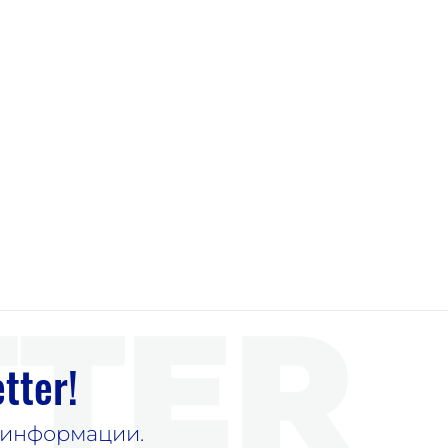
TER
tter!
е информации.