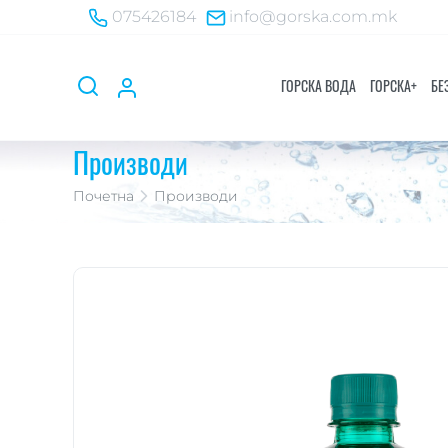
075426184
info@gorska.com.mk
ГОРСКА ВОДА
ГОРСКA+
БЕ
Производи
Почетна
Производи