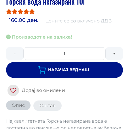
Горска вода негазирана 10l
160.00 ден.
цените се со вклучено ДДВ
Производот е на залиха!
-
+
НАРАЧАЈ ВЕДНАШ
Додај во омилени
Опис
Состав
Најквалитетната Горска негазирана вода е
достапна во пакување од неповратна амбалажа