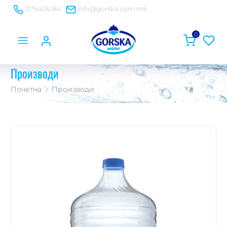
075426184
info@gorska.com.mk
0
Производи
Почетна
Производи