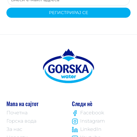
РЕГИСТРИРАЈ СЕ
Мапа на сајтот
Следи нè
Почетна
Facebook
Горска вода
Instagram
За нас
LinkedIn