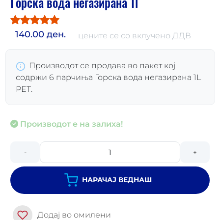
Горска вода негазирана 1l
140.00 ден.
цените се со вклучено ДДВ
Производот се продава во пакет кој
содржи 6 парчиња Горска вода негазирана 1L
PET.
Производот е на залиха!
-
+
НАРАЧАЈ ВЕДНАШ
Додај во омилени