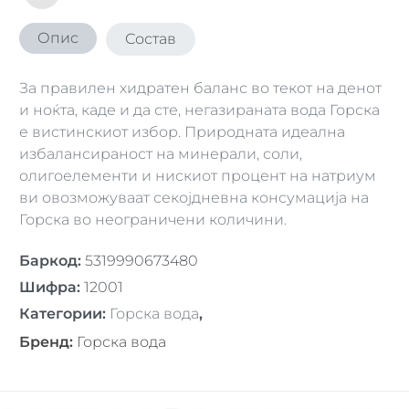
Опис
Состав
За правилен хидратен баланс во текот на денот
и ноќта, каде и да сте, негазираната вода Горска
е вистинскиот избор. Природната идеална
избалансираност на минерали, соли,
олигоелементи и нискиот процент на натриум
ви овозможуваат секојдневна консумација на
Горска во неограничени количини.
Баркод
:
5319990673480
Шифра
:
12001
Категории
:
Горска вода
,
Бренд
:
Горска вода