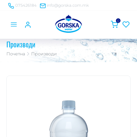
075426184
info@gorska.com.mk
0
Производи
Почетна
Производи