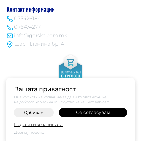
Контакт информации
075426184
076474277
info@gorska.com.mk
Шар Планина бр. 4
Вашата приватност
Ние користиме колачиња за да ви го овозможиме
најдоброто корисничко искуство на нашиот веб-сајт
Се согласувам
Одбивам
-
+
©
2026
Vendor x
Купи Горска
Подеси ги колачињата
Поставки за колачиња
|
Пријави проблем
Дознај повеќе
НАРАЧАЈ ВЕДНАШ