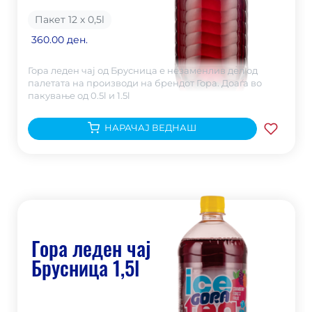
Пакет 12 х 0,5
l
360.00 ден.
Гора леден чај од Брусница е незаменлив дел од
палетата на производи на брендот Гора. Доаѓа во
пакување од 0.5l и 1.5l
НАРАЧАЈ ВЕДНАШ
Гора леден чај
Брусница 1,5l