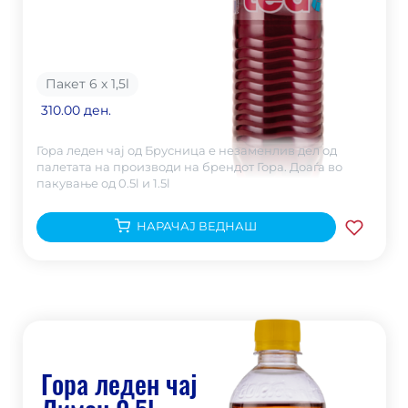
Пакет 6 х 1,5
l
310.00 ден.
Гора леден чај од Брусница е незаменлив дел од
палетата на производи на брендот Гора. Доаѓа во
пакување од 0.5l и 1.5l
НАРАЧАЈ ВЕДНАШ
Гора леден чај