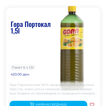
Гора Портокал
1,5l
Пакет 6 х 1,5
l
420.00 ден.
Гора Портокал има 100% природен вкус на портокал.
Овој сок, освен што ја намалува жедта, има и врвен
вкус бидејќи се произведува со природната изворска
Горска Вода.
НАРАЧАЈ ВЕДНАШ