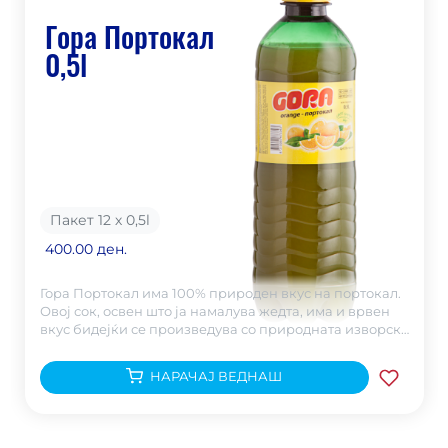
Гора Портокал
0,5l
Пакет 12 х 0,5
l
400.00 ден.
Гора Портокал има 100% природен вкус на портокал.
Овој сок, освен што ја намалува жедта, има и врвен
вкус бидејќи се произведува со природната изворска
Горска Вода.
НАРАЧАЈ ВЕДНАШ