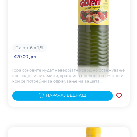
Пакет 6 х 1,5
l
420.00 ден.
Гора соковите нудат неверојатно овошно освежување
кое содржи витамини, хранлива вредност и течности
кои се потребни за одржување на вашата
хидратацијата.
НАРАЧАЈ ВЕДНАШ