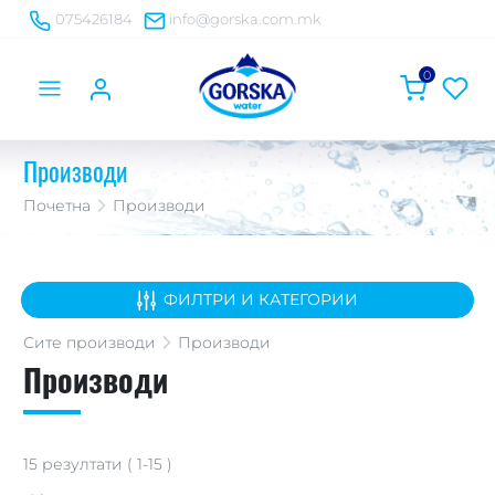
075426184
info@gorska.com.mk
0
Производи
Почетна
Производи
ФИЛТРИ И КАТЕГОРИИ
Сите
производи
Производи
Производи
15
резултати
(
1
-
15
)