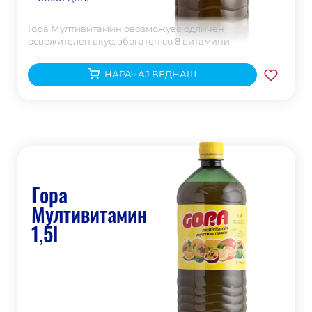
Гора Мултивитамин овозможува одличен
освежителен вкус, збогатен со 8 витамини.
НАРАЧАЈ ВЕДНАШ
Гора
Мултивитамин
1,5l