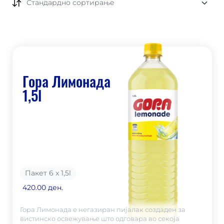
Стандардно сортирање
Гора Лимонада
1,5l
Пакет 6 x 1,5
l
420.00 ден.
Гора Лимонада е негазиран пијалак создаден за
вистинско освежување што одговара во секоја