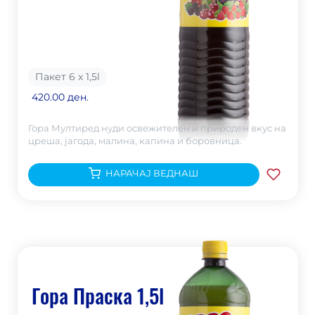
Пакет 6 х 1,5
l
420.00 ден.
Гора Мултиред нуди освежителен и природен вкус на
цреша, јагода, малина, капина и боровница.
НАРАЧАЈ ВЕДНАШ
Гора Праска 1,5l