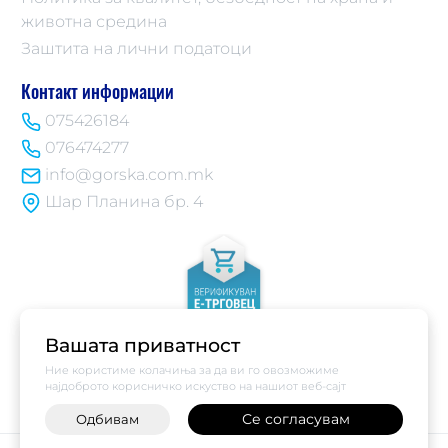
животна средина
Заштита на лични податоци
Контакт информации
075426184
076474277
info@gorska.com.mk
Шар Планина бр. 4
Вашата приватност
Ние користиме колачиња за да ви го овозможиме
најдоброто корисничко искуство на нашиот веб-сајт
Се согласувам
Одбивам
-
+