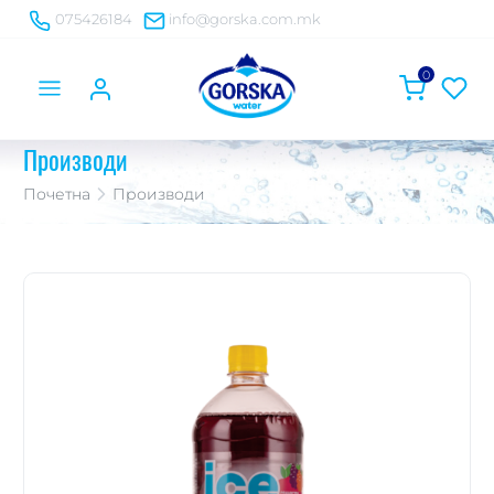
075426184
info@gorska.com.mk
0
Производи
Почетна
Производи