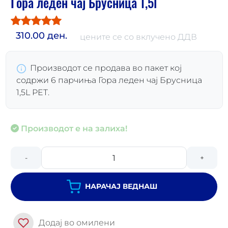
Гора леден чај Брусница 1,5l
310.00 ден.
цените се со вклучено ДДВ
Производот се продава во пакет кој
содржи 6 парчиња Гора леден чај Брусница
1,5L PET.
Производот е на залиха!
-
+
НАРАЧАЈ ВЕДНАШ
Додај во омилени