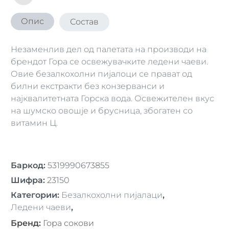
Опис
Состав
Незаменлив дел од палетата на производи на
брендот Гора се освежувачките ледени чаеви.
Овие безалкохолни пијалоци се прават од
билни екстракти без конзерванси и
најквалитетната Горска вода. Освежителен вкус
на шумско овошје и брусница, збогатен со
витамин Ц.
Баркод
:
5319990673855
Шифра
:
23150
Категории
:
Безалкохолни пијалаци
,
Ледени чаеви
,
Бренд
:
Гора сокови