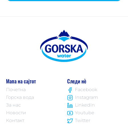
Мапа на сајтот
Следи нè
Почетна
Facebook
Горска вода
Instagram
За нас
LinkedIn
Новости
Youtube
Контакт
Twitter