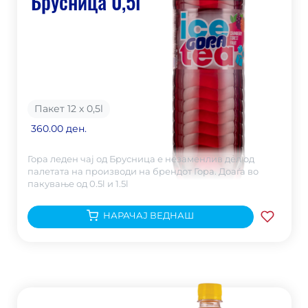
Брусница 0,5l
Пакет 12 х 0,5
l
360.00 ден.
Гора леден чај од Брусница е незаменлив дел од
палетата на производи на брендот Гора. Доаѓа во
пакување од 0.5l и 1.5l
НАРАЧАЈ ВЕДНАШ