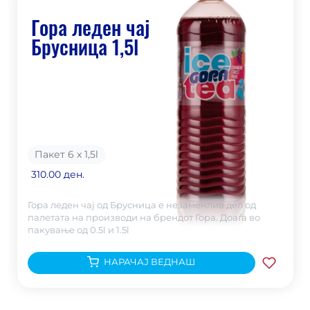
Гора леден чај
Брусница 1,5l
Пакет 6 х 1,5
l
310.00 ден.
Гора леден чај од Брусница е незаменлив дел од
палетата на производи на брендот Гора. Доаѓа во
пакување од 0.5l и 1.5l
НАРАЧАЈ ВЕДНАШ