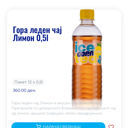
Гора леден чај
Лимон 0,5l
Пакет 12 х 0,5
l
360.00 ден.
Гора леден чај Лимон е вкусен и освежителен.
Прегрнете го цитрусното блаженство од ледениот чај
од лимон, вашиот совршен летен придружник.
НАРАЧАЈ ВЕДНАШ