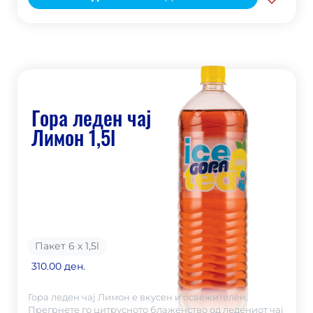
Гора леден чај
Лимон 1,5l
Пакет 6 х 1,5
l
310.00 ден.
Гора леден чај Лимон е вкусен и освежителен.
Прегрнете го цитрусното блаженство од ледениот чај