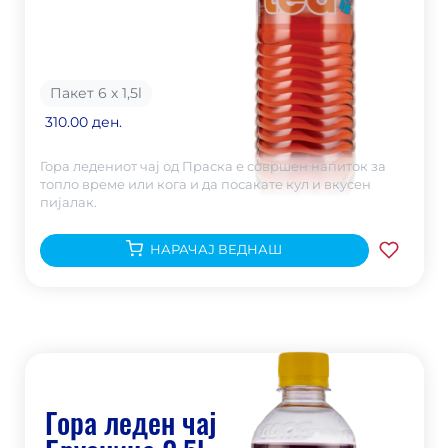
Пакет 6 х 1,5
l
310.00 ден.
Гора ледениот чај од Праска е совршен напиток за
топло време или кога и да посакате кул и вкусен
пијалак.
НАРАЧАЈ ВЕДНАШ
Гора леден чај