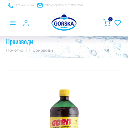
075426184
info@gorska.com.mk
0
Производи
Почетна
Производи