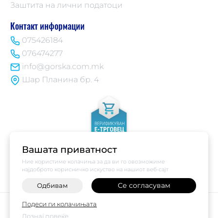
Заштита на лични податоци
Контакт информации
075426184
076474277
info@gorska.com.mk
Шар Планина бр. 4
Вашата приватност
Ние користиме колачиња за да ви го овозможиме
најдоброто корисничко искуство на нашиот веб-сајт
Се согласувам
Одбивам
-
+
©
2026
Vendor x
Купи Горска
Подеси ги колачињата
Поставки за колачиња
|
Пријави проблем
Дознај повеќе
НАРАЧАЈ ВЕДНАШ