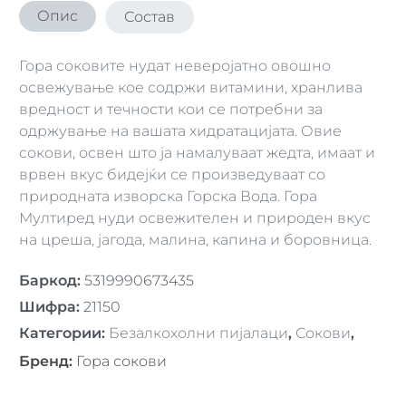
Опис
Состав
Гора соковите нудат неверојатно овошно
освежување кое содржи витамини, хранлива
вредност и течности кои се потребни за
одржување на вашата хидратацијата. Овие
сокови, освен што ја намалуваат жедта, имаат и
врвен вкус бидејќи се произведуваат со
природната изворска Горска Вода. Гора
Мултиред нуди освежителен и природен вкус
на цреша, јагода, малина, капина и боровница.
Баркод
:
5319990673435
Шифра
:
21150
Категории
:
Безалкохолни пијалаци
,
Сокови
,
Бренд
:
Гора сокови