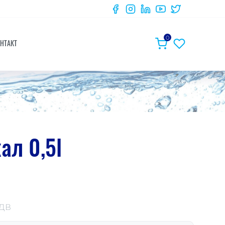
0
НТАКТ
ал 0,5l
ДДВ