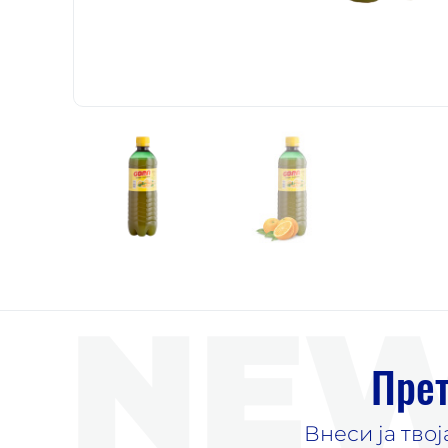
NEW
Прет
Внеси ја тво