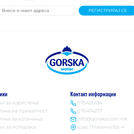
РЕГИСТРИРАЈ СЕ
ики
Контакт информации
ви за користење
075426184
тика на приватност
076474277
тика за колачиња
info@gorska.com.mk
ви за испорака
Шар Планина бр. 4