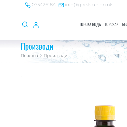
075426184
info@gorska.com.mk
ГОРСКА ВОДА
ГОРСКA+
БЕ
Производи
Почетна
Производи