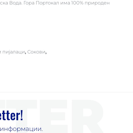
ска Вода. Гора Портокал има 100% природен
 пијалаци
,
Сокови
,
TER
tter!
е информации.