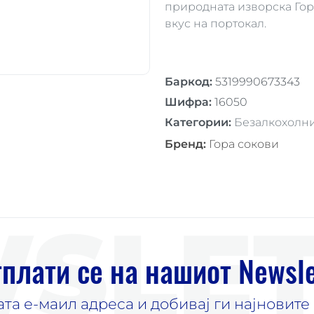
природната изворска Гор
вкус на портокал.
Баркод
:
5319990673343
Шифра
:
16050
Категории
:
Безалкохолни
Бренд
:
Гора сокови
SLET
плати се на нашиот Newsle
јата е-маил адреса и добивај ги најновит