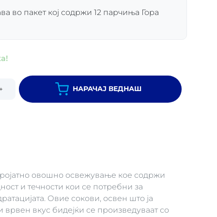
ва во пакет кој содржи 12 парчиња Гора
а!
НАРАЧАЈ ВЕДНАШ
+
еројатно овошно освежување кое содржи
ност и течности кои се потребни за
атацијата. Овие сокови, освен што ја
и врвен вкус бидејќи се произведуваат со