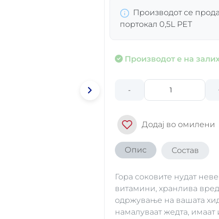
Производот се прода
портокал 0,5L PET
Производот е на залих
-
Додај во омилени
Опис
Состав
Гора соковите нудат нев
витамини, хранлива вред
одржување на вашата хидр
намалуваат жедта, имаат 